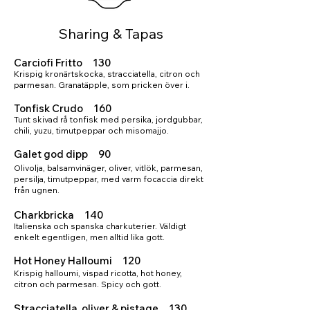
Sharing & Tapas
Carciofi Fritto 130
Krispig kronärtskocka, stracciatella, citron och
parmesan. Granatäpple, som pricken över i.
Tonfisk Crudo 160
Tunt skivad rå tonfisk med persika, jordgubbar,
chili, yuzu, timutpeppar och misomajjo.
Galet god dipp 90
Olivolja, balsamvinäger, oliver, vitlök, parmesan,
persilja, timutpeppar, med varm focaccia direkt
från ugnen.
Charkbricka 140
Italienska och spanska charkuterier. Väldigt
enkelt egentligen, men alltid lika gott.
Hot Honey Halloumi 120
Krispig halloumi, vispad ricotta, hot honey,
citron och parmesan. Spicy och gott.
Stracciatella, oliver & pistage 130