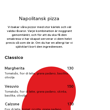
Napolitansk pizza
Vi bakar våra pizzor med stor kärlek och väl
valda råvaror. Varje kombination är noggrant
genomtänkt, och för att du ska få den
smakresa vi har skapat serverar vi dem helst
precis så som de är. Om du har en allergi tar vi
självklart bort den ingrediensen.
Classico
Margherita
130
Tomatsås, fior di latte, grana padano, basilika,
olivolja
Vesuvio
150
Tomatsås, fior di latte, grana padano, skinka,
basilika, olivolja.
Calzone
170
Fior di latte, tomat, ricotta, grana padano,