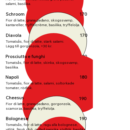
salami, basilika.
Schroom
170
Fior di latte, grana padano, skogssvamp,
kantareller, tryffelcrème, basilika, tryffelolja.
Diavola
170
Tomatsås, fior di latte, stark salami.
Lägg till gorgonzola, +30 kr.
Prosciutto e funghi
180
Tomatsås, fior di latte, skinka, skogssvamp,
basilika.
Napoli
180
Tomatsås, fior di latte, salami, soltorkade
tomater, rödlök.
Cheesus
190
Fior di latte, grana padano, gorgonzola,
scamorza, basilika, tryffelolja.
Bolognese
190
Tomatsås, fior di latte, ragu alla bolognese,
vitlök, färsk chili, grillad paprika, rödlök, basilika.