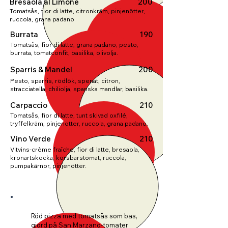
Bresaola al Limone
200
Tomatsås, fior di latte, citronkräm, pinjenötter,
ruccola, grana padano
Burrata
190
Tomatsås, fior di latte, grana padano, pesto,
burrata, tomatconfit, basilika, olivolja.
Sparris & Mandel
200
Pesto, sparris, rödlök, spenat, citron,
stracciatella, chiliolja, spanska mandlar, basilika.
Carpaccio
210
Tomatsås, fior di latte, tunt skivad oxfilé,
tryffelkräm, pinjenötter, ruccola, grana padano.
Vino Verde
210
Vitvins-crème fraîche, fior di latte, bresaola,
kronärtskocka, körsbärstomat, ruccola,
pumpakärnor, pinjenötter.
Röd pizza med tomatsås som bas,
gjord på San Marzano-tomater