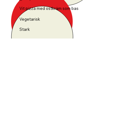
Vit pizza med ostkräm som bas
Vegetarisk
Stark
Älskar pizza, hatar gluten?
+20
Eftersom vi gör egen färsk pizzadeg med lång
jäsningstid rekommenderar vi att du bokar din
glutenfria pizzadeg i förväg.
Ring till oss, så fixar vi!
För våra yngsta gäster
För våra yngsta gäster bakar vi en mindre
Margherita med tomatsås och fior di latte.
Lägg till: skinka (+20 kr), ananas (+20 kr)
Petite Margherita
100
Tomatsås, fior di latte, grana padano, skinka,