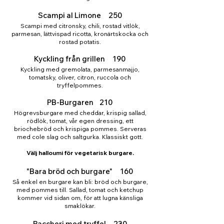
Scampi al Limone 250
Scampi med citronsky, chili, rostad vitlök,
parmesan, lättvispad ricotta, kronärtskocka och
rostad potatis.
Kyckling från grillen 190
Kyckling med gremolata, parmesanmajjo,
tomatsky, oliver, citron, ruccola och
tryffelpommes.
PB-Burgaren 210
Högrevsburgare med cheddar, krispig sallad,
rödlök, tomat, vår egen dressing, ett
briochebröd och krispiga pommes. Serveras
med cole slag och saltgurka. Klassiskt gott.
Välj halloumi för vegetarisk burgare.
"Bara bröd och burgare" 160
Så enkel en burgare kan bli: bröd och burgare,
med pommes till. Sallad, tomat och ketchup
kommer vid sidan om, för att lugna känsliga
smaklökar.
Paccheri med tryffel 230