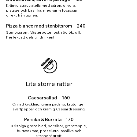
Krämig stracciatella med citron, olivolja,
pistage och basilika, med varm focaccia
direkt från ugnen.
Pizza bianco med stenbitsrom 240
Stenbitsrom, Västerbottenost, rödlök, dill.
Perfekt att dela till drinken!
Lite större rätter
Caesarsallad 160
Grillad kyckling, grana padano, krutonger,
svartpeppar och krämig Caesardressing.
Persika & Burrata 170
Krispiga gröna blad, persikor, granatäpple,
burratakräm, prosciutto, basilika och
citronvinägrett.