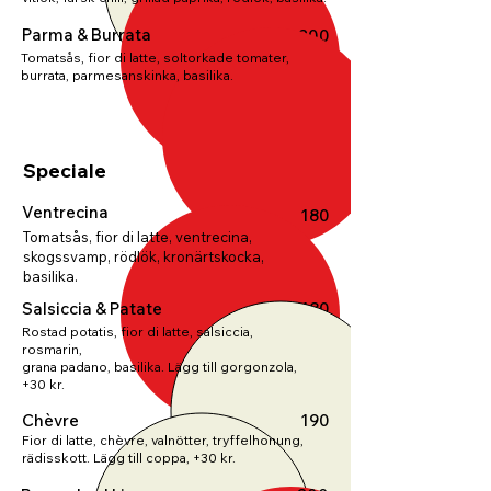
Parma & Burrata
200
Tomatsås, fior di latte, soltorkade tomater,
burrata, parmesanskinka, basilika.
Speciale
Ventrecina
180
Tomatsås, fior di latte, ventrecina,
skogssvamp, rödlök, kronärtskocka,
basilika.
Salsiccia & Patate
180
Rostad potatis, fior di latte, salsiccia,
rosmarin,
grana padano, basilika. Lägg till gorgonzola,
+30 kr.
Chèvre
190
Fior di latte, chèvre, valnötter, tryffelhonung,
rädisskott. Lägg till coppa, +30 kr.