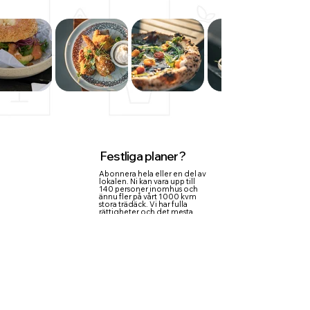
Festliga planer?
Abonnera hela eller en del av
lokalen. Ni kan vara upp till
140 personer inomhus och
ännu fler på vårt 1000 kvm
stora trädäck. Vi har fulla
rättigheter och det mesta
som behölvs inom AV-teknik.
Vi kan dessutom ordna
liveband, DJ, eller bara ett
grymt dansgolv. Hör av dig så
gör vi något riktigt bra
tillsammans.
Kontakta oss